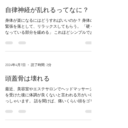
緩い股関節を「臼蓋形成不全」とよく呼ばれま
す。 整形外科でレントゲン検査を受けた時にお医
者さんから...
2024年5月1日
読了時間: 4分
自律神経が乱れるってなに？
身体が楽になるにはどうすればいいのか？ 身体の
緊張を落として、リラックスしてもらう。 「硬く
なっている部分を緩める」 これほどシンプルであ
り、かつ難解なものはありません。 筋肉が硬くな
るには何かしらの理由があります。 ①他の弱くな
っている筋肉の働きをカバーするため ②特定の筋
肉のみを使うような癖が身体についている ③自律
神経の乱れや内臓の不調が筋肉に波及している ①
2024年4月7日
読了時間: 2分
と②は何となくイメージがつきますが、③はどの
ようなことか？ ある患者さんを一例に説明してい
頭蓋骨は壊れる
きます。 息苦しさや動悸、胃の不快感に悩んでい
る女性が来院されていました。 【自律神経の働き
最近、美容室やエステサロンでヘッドマッサージ
について】 自律神経の活動は０か１００ではな