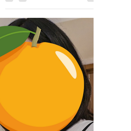
「ひどい捻挫」を繰り返したことが原因です 当
法などによる介入が始まるわけです うちに来る、
時、病院で診てもらったところ、どうしようもな
お客さんにも肩の痛みにお悩みの方がいらっしゃ
いと言われました 捻挫で腫れあがった状態でも、
いますが・・・ ほとんどは整形外科でリハビリを
無理してサッカーの試合に出場していた僕の責任
行っていた方ばかりです 整形外科でのリハビリは
です おかげで靭帯や骨が変形してしまっているそ
何が行われる？ ①運動療法・徒手療法・物理療法
うです...
担当の理学療法士が指導する肩関節のエクササイ
ズを中心に行うことで疼痛軽減、運動機能の改善
を目指