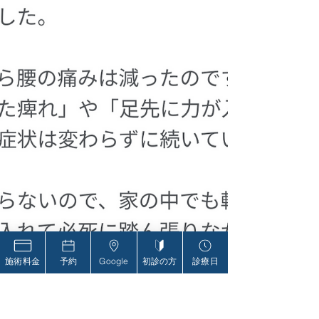
施術料金
予約
Google
初診の方
診療日