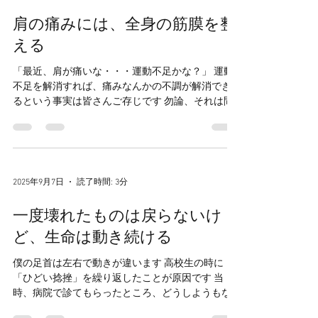
3月31日
読了時間: 5分
肩の痛みには、全身の筋膜を整
える
「最近、肩が痛いな・・・運動不足かな？」 運動
不足を解消すれば、痛みなんかの不調が解消でき
るという事実は皆さんご存じです 勿論、それは間
違っていません しかし、運動したいけど痛みが邪
魔して出来ない！ この状態になってくると無暗に
身体を動かすと痛みが悪化する可能性も出てくる
わけです 【こんな時は一度、整形外科を受診す
る】 ☑夜間、眠るときに痛みで眠れない、目が覚
2025年9月7日
読了時間: 3分
める ☑急に肩を頭の方まで持ち上げることが出来
なくなった ☑指先に力が入らなくなったり、痺れ
一度壊れたものは戻らないけ
を感じるようになった ただの「肩こり」と思って
ど、生命は動き続ける
いたのが、肩の腱が傷付いていたり、神経に異常
が生じている という可能性もあるわけです そこで
僕の足首は左右で動きが違います 高校生の時に
大きな器質的な異常が見つからなければ、運動療