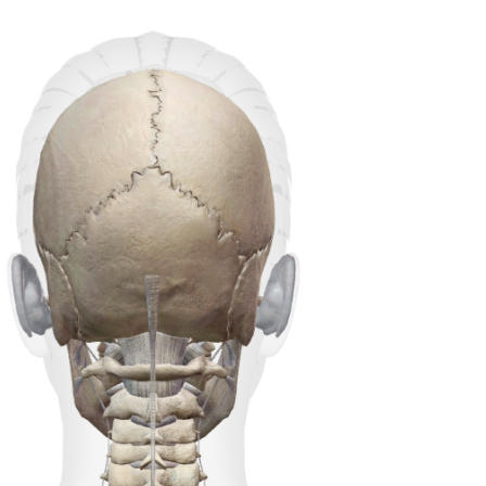
を受けた後に体調が良くないと言われる方がいら
く、交感神経と副交感神経がお互いに環境に適応
っしゃいます。 話を聞けば、痛いくらい頭をゴリ
するために共同作業を行っています。 ☑覚醒して
ゴリと押されている方ばかり。 腰や手足と同じよ
活動的な日中は、交感神経が優位となります。 交
うな感覚で頭を強圧で刺激してはいけません。 身
感神経の働きは・・・ １）肺に酸素を取り込むた
体を壊してしまいます。...
めに気管支(空気の通り道)を拡張させます。 ２）身
体に取り入れた酸素を心臓が血液と一緒に一定の
リズムで拍動して全身へ送ります ３）その血液を
骨格筋が受け取り、力強く関節を動かしているわ