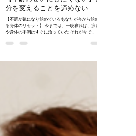
ります。 今回は、なぜ当院が「極力、痛みを拒
分を変えることを諦めない
み、優しいタッチにこだわるのか」をお話ししま
す。 1. 強い刺激が「脳の警戒アラーム」を鳴らす
【不調が気になり始めているあなたが今から始め
長引く不調や慢性疼痛を抱えている方の身体はベ
る身体のリセット】 今までは、一晩寝れば、疲れ
ースとして 自律神経のバランスが乱れてしまって
や身体の不調はすぐに治っていた それが今で
いることがほとんどです 脳の危険察知センサーで
は・・・ 慢性的な肩こり、腰の痛み、自律神経系
ある「扁桃体（へんとうたい）」が 非常に過敏な
の不調（不眠症・めまい・耳鳴り） 「私も歳をと
状態になっています この状態で、バキバキと音を
ったから仕方ないのか・・・」と諦める前に まだ
立てるような急激な刺激や、グイグイと痛みを伴
まだ出来ることは沢山あります 身体の不調を「根
う強い圧迫を 加えると、脳はそれを「外部からの
本から手放す」ための大切なお話をしていきます
攻撃（侵入）」と判断します 防衛反応という恐ろ
こんな言葉を聞いた事ありませんか？ 「根本原因
し
を突き止めてアプローチすれば、すべての 不調が
解消する！」 この言葉 「どこか一箇所サッと直せ
ば、昔のように元気になれる！！」ということを
期待させますよね。 しかし、長年たくさんのお客
さんと向き合ってきた結論からお伝えすると、現
実はそれほど単純ではありません。 そもそも、不
調を引き起こす「原因」には、 【身体の外側（生
活）と内側（構造・脳）】と２つに分かれます 1.
身体の「外側」にある問題（日々の積み重ね） ど
れだけ素晴らしい施術で身体のバランスを整えて