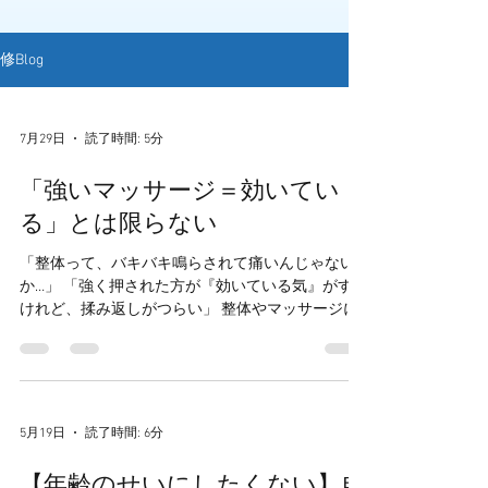
修Blog
7月29日
読了時間: 5分
「強いマッサージ＝効いてい
る」とは限らない
「整体って、バキバキ鳴らされて痛いんじゃない
か…」 「強く押された方が『効いている気』がする
けれど、揉み返しがつらい」 整体やマッサージに
対して、このようなイメージや不安を持っている
方は 結構、いらっしゃいますね 当院では、関節を
バキバキ鳴らすようなアプローチや、施術中に患
者さんが顔をしかめるような強い痛みを与える施
術は一切行いません。 「痛みを我慢させた方が効
5月19日
読了時間: 6分
くのでは？」と思われるかもしれません しかし、
実はこれには解剖学・脳科学的な明確な理由があ
【年齢のせいにしたくない】自