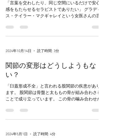
2025年5月5日
読了時間: 3分
肉体、心、魂、それが人間
「言葉を交わしたり、同じ空間にいるだけで安心
感をもたらせるセラピストでありたい」 グラディ
ス・テイラー・マクギャレイという女医さんの言
葉です。 目標にしている先生の一人です。 末期癌
を宣告されて、抗がん剤や外科手術（西洋医学：
アロパシー医学）を受けても治らなかった患者さ
ん達...
2024年10月14日
読了時間: 3分
関節の変形はどうしようもな
い？
「臼蓋形成不全」と言われる股関節の疾患があり
ます。 股関節は骨盤と太ももの骨が組み合わさる
ことで成り立っています。 この骨の噛み合わせが