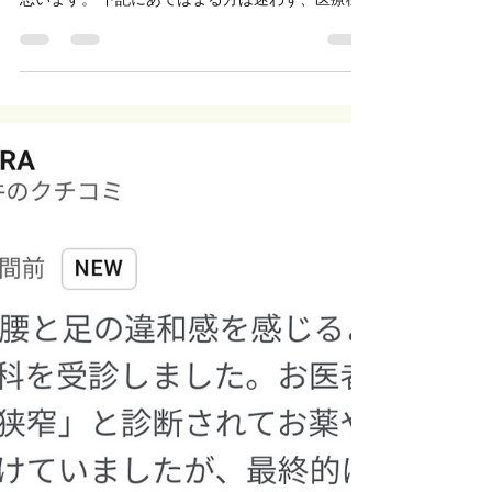
腰痛に悩んでいる・・・整体？
整形外科？どっちに来たらいい
の？
腰痛があるけどもどこを頼ったらいいのか分から
ない。 そこでお悩みの方に対して参考になればと
思います。 下記にあてはまる方は迷わず、医療機
関を受診しましょう。 ☑1か月以上続く腰の痛み
（夜間にうずく） ☑足の脱力感や痺れなどの感覚
が続く ☑過去に癌などの病気を経験している...