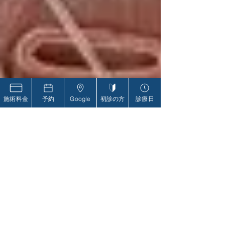
施術料金
予約
Google
初診の方
診療日