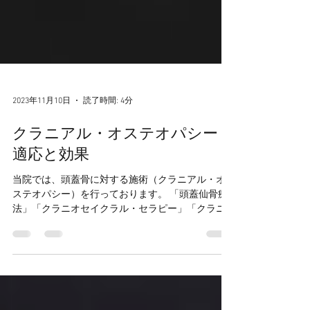
2023年11月10日
読了時間: 4分
クラニアル・オステオパシー
適応と効果
当院では、頭蓋骨に対する施術（クラニアル・オ
ステオパシー）を行っております。 「頭蓋仙骨療
法」「クラニオセイクラル・セラピー」「クラニ
アル・オステオパシー」 色んな呼ばれ方をしま
す。 クラニアル(cranial)とは頭蓋骨を意味します。
【適応症状】 ①自律神経系の症状...