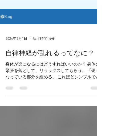
修Blog
2024年5月1日
読了時間: 4分
自律神経が乱れるってなに？
身体が楽になるにはどうすればいいのか？ 身体の
緊張を落として、リラックスしてもらう。 「硬く
なっている部分を緩める」 これほどシンプルであ
り、かつ難解なものはありません。 筋肉が硬くな
るには何かしらの理由があります。 ①他の弱くな
っている筋肉の働きをカバーするため ②特定の筋
肉のみを使うような癖が身体についている ③自律
神経の乱れや内臓の不調が筋肉に波及している ①
と②は何となくイメージがつきますが、③はどの
ようなことか？ ある患者さんを一例に説明してい
きます。 息苦しさや動悸、胃の不快感に悩んでい
る女性が来院されていました。 【自律神経の働き