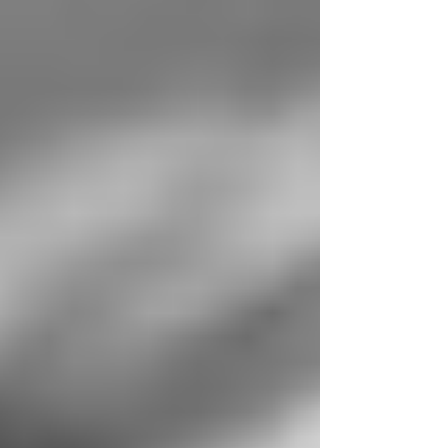
について】 自律神経の活動は０か１００ではな
く、交感神経と副交感神経がお互いに環境に適応
するために共同作業を行っています。 ☑覚醒して
活動的な日中は、交感神経が優位となります。 交
感神経の働きは・・・ １）肺に酸素を取り込むた
めに気管支(空気の通り道)を拡張させます。 ２）身
体に取り入れた酸素を心臓が血液と一緒に一定の
リズムで拍動して全身へ送ります ３）その血液を
骨格筋が受け取り、力強く関節を動かしているわ