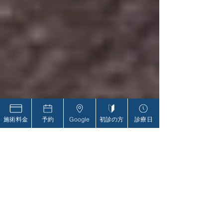
施術料金
予約
Google
初診の方
診療日