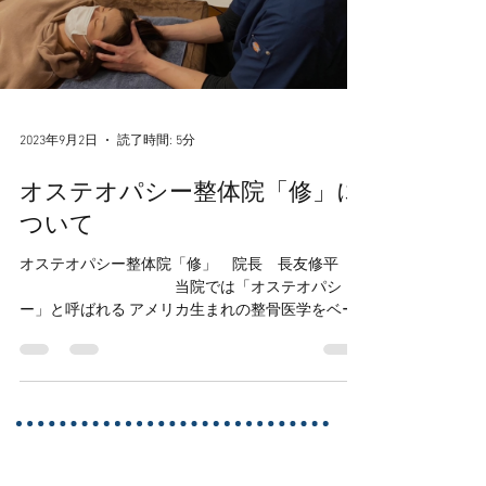
2023年9月2日
読了時間: 5分
オステオパシー整体院「修」に
ついて
オステオパシー整体院「修」 院長 長友修平
当院では「オステオパシ
ー」と呼ばれる アメリカ生まれの整骨医学をベー
スとした施術を提供しています。 私の施術に対す
る考え方 ①「身体はすべて繋がっている」 不調の
原因は 「痛みを感じる場所」だけに あるとは限り
ません 身体全体のバランスを整えていくことが 症
状の早期改善につながっていきます ②「病院の検
査では原因が分からない症状とも向き合う」 つら
い症状はたしかに症状は存在するけれど・・・ レ