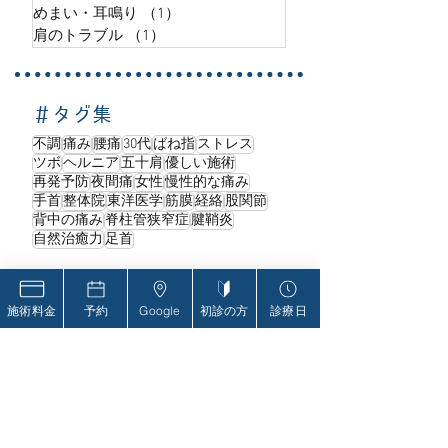
めまい・耳鳴り
（1）
1件の記事
肩のトラブル
（1）
1件の記事
＃タグ集
不調
痛み
腰痛
30代
ばね指
ストレス
ツボ
ヘルニア
五十肩
優しい施術
再発予防
夜間痛
女性
慢性的な痛み
手首
整体院
東洋医学
筋膜
経絡
股関節
背中の痛み
脊柱管狭窄症
腱鞘炎
自然治癒力
足首
施術料金
予約
Google
初診の方
診療日
理念・コンセプト
オステオパシーが必要な理由
オステオパシーとは