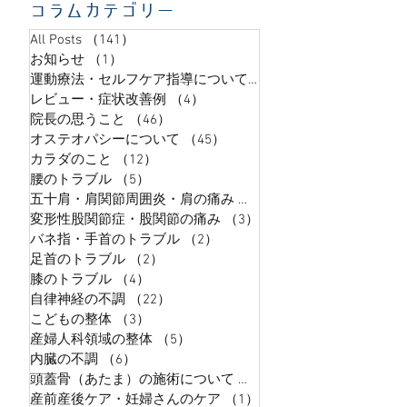
ントゲン・ＭＲＩ・エコー検査では「異常無し」
コラムカテゴリー
そういったケースにお悩みの方でも ☑微細な関節
All Posts
（141）
141件の記事
の硬さ ☑全身の筋膜の緊張 ☑内臓・神経系の不
お知らせ
（1）
1件の記事
調 こういった問題はこそ 直接、身体に手で触れる
運動療法・セルフケア指導について
（9）
9件の記事
ことで判別することが出来ます 検査機器では見つ
レビュー・症状改善例
（4）
4件の記事
けだしにくい問題を見つけ出すことができます
院長の思うこと
（46）
46件の記事
③「身体の中の自然治癒力を用いて症状の改善を
目指します」 自然治癒力を言い換えるならば 「眠
オステオパシーについて
（45）
45件の記事
っているだけで次の日楽な身体が手に入る」 とい
カラダのこと
（12）
12件の記事
うことです 施術直後の瞬間的な症状の変化だけで
腰のトラブル
（5）
5件の記事
はなく 施術が終わってからも、身体
五十肩・肩関節周囲炎・肩の痛み
（5）
5件の記事
変形性股関節症・股関節の痛み
（3）
3件の記事
バネ指・手首のトラブル
（2）
2件の記事
足首のトラブル
（2）
2件の記事
膝のトラブル
（4）
4件の記事
自律神経の不調
（22）
22件の記事
こどもの整体
（3）
3件の記事
産婦人科領域の整体
（5）
5件の記事
内臓の不調
（6）
6件の記事
頭蓋骨（あたま）の施術について
（5）
5件の記事
産前産後ケア・妊婦さんのケア
（1）
1件の記事