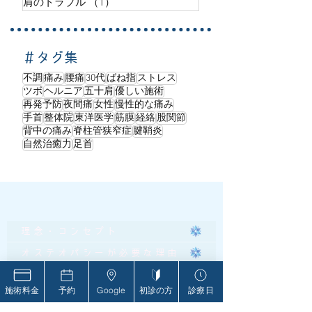
肩のトラブル
（1）
1件の記事
＃タグ集
不調
痛み
腰痛
30代
ばね指
ストレス
ツボ
ヘルニア
五十肩
優しい施術
再発予防
夜間痛
女性
慢性的な痛み
手首
整体院
東洋医学
筋膜
経絡
股関節
背中の痛み
脊柱管狭窄症
腱鞘炎
自然治癒力
足首
理念・コンセプト
オステオパシーが必要な理由
オステオパシーとは
施術料金
予約
Google
初診の方
診療日
当院の強み・特徴