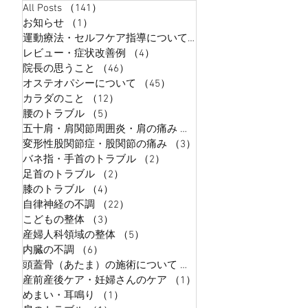
All Posts
（141）
141件の記事
お知らせ
（1）
1件の記事
運動療法・セルフケア指導について
（9）
9件の記事
レビュー・症状改善例
（4）
4件の記事
院長の思うこと
（46）
46件の記事
オステオパシーについて
（45）
45件の記事
カラダのこと
（12）
12件の記事
腰のトラブル
（5）
5件の記事
五十肩・肩関節周囲炎・肩の痛み
（5）
5件の記事
変形性股関節症・股関節の痛み
（3）
3件の記事
バネ指・手首のトラブル
（2）
2件の記事
足首のトラブル
（2）
2件の記事
膝のトラブル
（4）
4件の記事
自律神経の不調
（22）
22件の記事
こどもの整体
（3）
3件の記事
産婦人科領域の整体
（5）
5件の記事
内臓の不調
（6）
6件の記事
頭蓋骨（あたま）の施術について
（5）
5件の記事
産前産後ケア・妊婦さんのケア
（1）
1件の記事
めまい・耳鳴り
（1）
1件の記事