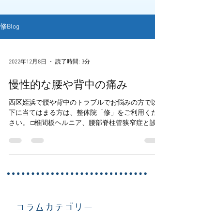
修Blog
2022年12月8日
読了時間: 3分
慢性的な腰や背中の痛み
西区姪浜で腰や背中のトラブルでお悩みの方で以
下に当てはまる方は、整体院「修」をご利用くだ
さい。 □椎間板ヘルニア、腰部脊柱管狭窄症と診断
された □長年、首、背中、腰のこわばりが続いてい
る □痛み止めが手放せない □デスクワークなどで長
時間座っていると痛みが出てくる...
コラムカテゴリー