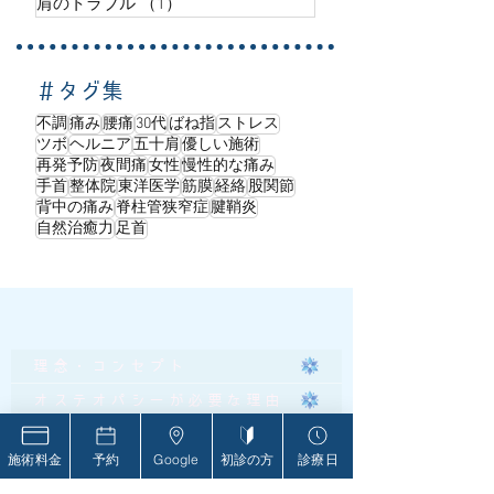
肩のトラブル
（1）
1件の記事
＃タグ集
不調
痛み
腰痛
30代
ばね指
ストレス
ツボ
ヘルニア
五十肩
優しい施術
再発予防
夜間痛
女性
慢性的な痛み
手首
整体院
東洋医学
筋膜
経絡
股関節
背中の痛み
脊柱管狭窄症
腱鞘炎
自然治癒力
足首
理念・コンセプト
オステオパシーが必要な理由
オステオパシーとは
施術料金
予約
Google
初診の方
診療日
当院の強み・特徴