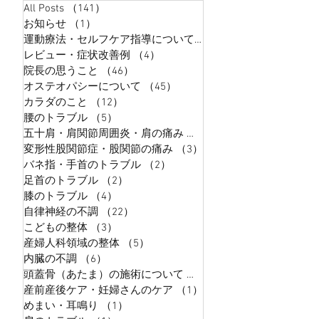
All Posts
（141）
141件の記事
お知らせ
（1）
1件の記事
運動療法・セルフケア指導について
（9）
9件の記事
レビュー・症状改善例
（4）
4件の記事
院長の思うこと
（46）
46件の記事
オステオパシーについて
（45）
45件の記事
カラダのこと
（12）
12件の記事
腰のトラブル
（5）
5件の記事
五十肩・肩関節周囲炎・肩の痛み
（5）
5件の記事
変形性股関節症・股関節の痛み
（3）
3件の記事
バネ指・手首のトラブル
（2）
2件の記事
足首のトラブル
（2）
2件の記事
膝のトラブル
（4）
4件の記事
自律神経の不調
（22）
22件の記事
こどもの整体
（3）
3件の記事
産婦人科領域の整体
（5）
5件の記事
内臓の不調
（6）
6件の記事
頭蓋骨（あたま）の施術について
（5）
5件の記事
産前産後ケア・妊婦さんのケア
（1）
1件の記事
めまい・耳鳴り
（1）
1件の記事