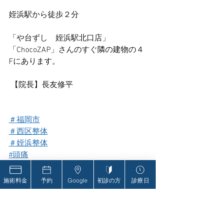
姪浜駅から徒歩２分
「や台ずし　姪浜駅北口店」
「ChocoZAP」さんのすぐ隣の建物の４
Fにあります。
 【院長】長友修平
＃福岡市
＃西区整体
＃姪浜整体
#頭痛
#眩暈
#耳鳴り
施術料金
予約
Google
初診の方
診療日
#自律神経
＃自律神経失調症
#腰痛