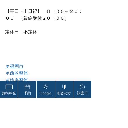
【平日・土日祝】　８：００～２０：
００　（最終受付２０：００）
定休日：不定休
＃福岡市
＃西区整体
＃姪浜整体
＃ばね指
施術料金
予約
Google
初診の方
診療日
＃五十肩
#顎関節症
#腰痛
＃自律神経失調症
＃オステオパシー