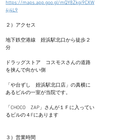
https://maps.app.goo.gl/mQY8Zkgi9CXW
4j4L9
２）アクセス
地下鉄空港線　姪浜駅北口から徒歩２
分
ドラッグストア　コスモスさんの道路
を挟んで向かい側
「や台ずし　姪浜駅北口店」の真横に
あるビルの一室が当院です。
「CHOCO　ZAP」さんが１Ｆに入ってい
るビルの４Fにあります
３）営業時間