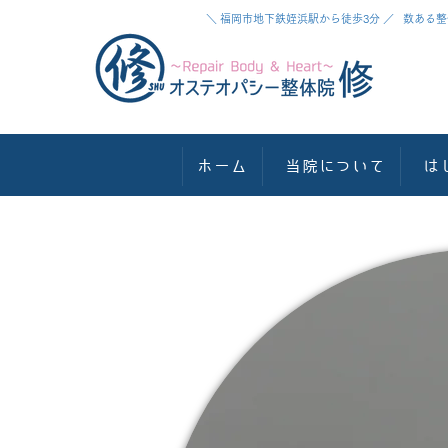
＼ 福岡市地下鉄姪浜駅から徒歩3分 ／ 数あ
ホーム
当院について
は