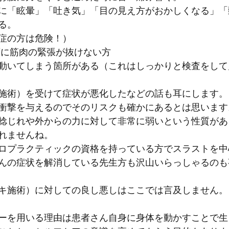
に「眩暈」「吐き気」「目の見え方がおかしくなる」「
る。
症の方は危険！）
ずに筋肉の緊張が抜けない方
動いてしまう箇所がある（これはしっかりと検査をして
施術）を受けて症状が悪化したなどの話も耳にします。
衝撃を与えるのでそのリスクも確かにあるとは思います
捻じれや外からの力に対して非常に弱いという性質があ
れませんね。
ロプラクティックの資格を持っている方でスラストを中
んの症状を解消している先生方も沢山いらっしゃるのも
キ施術）に対しての良し悪しはここでは言及しません。
ーを用いる理由は患者さん自身に身体を動かすことで生