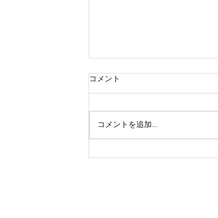
「強いマッサージ＝効いてい
コメント
る」とは限らない
「整体って、バキバキ鳴らされて
痛いんじゃないか…」 「強く押さ
コメントを追加…
れた方が『効いている気』がする
けれど、揉み返しがつらい」 整
体やマッサージに対して、このよ
うなイメージや不安を持っている
方は 結構、いらっしゃいますね
当院では、関節をバキバキ鳴らす
ようなアプローチや、施術中に患
者さんが顔をしかめるような強い