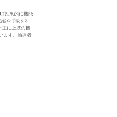
.2
効果的に機能
収縮や呼吸を利
た主に上肢の機
います。治療者