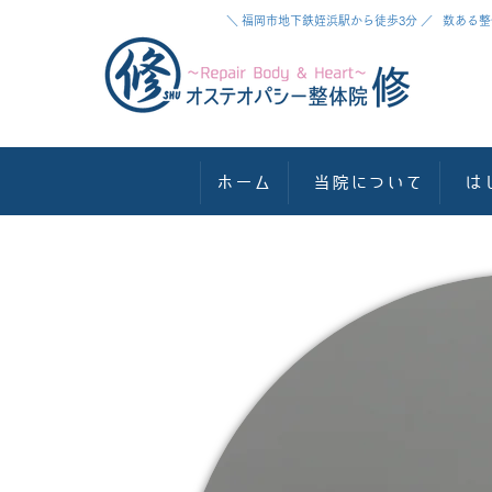
＼ 福岡市地下鉄姪浜駅から徒歩3分 ／ 数あ
ホーム
当院について
は