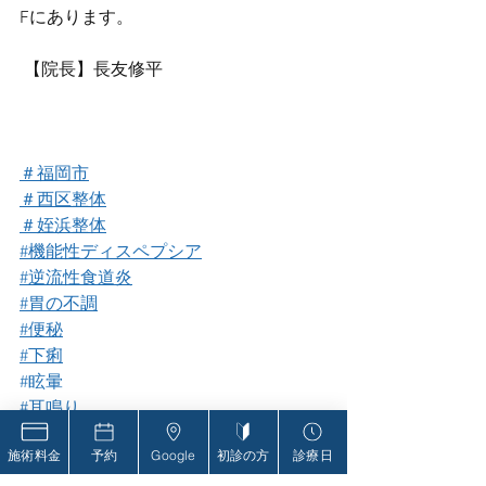
Fにあります。
 【院長】長友修平
＃福岡市
＃西区整体
＃姪浜整体
#機能性ディスペプシア
#逆流性食道炎
#胃の不調
#便秘
#下痢
#眩暈
#耳鳴り
＃自律神経失調症
施術料金
予約
Google
初診の方
診療日
＃オステオパシー