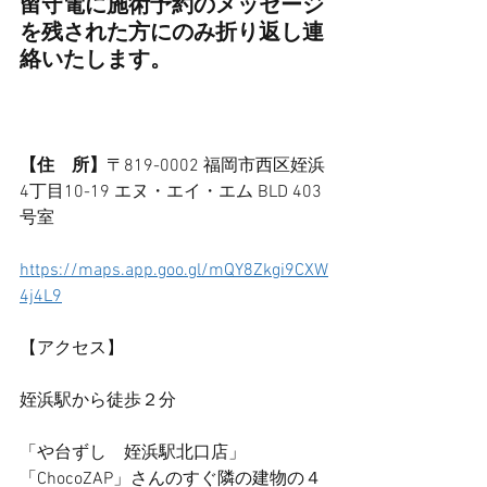
留守電に施術予約のメッセージ
を残された方にのみ折り返し連
絡いたします。
【住　所】
〒819-0002 福岡市西区姪浜
4丁目10-19 ​エヌ・エイ・エム BLD 403
号室
https://maps.app.goo.gl/mQY8Zkgi9CXW
4j4L9
【アクセス】
姪浜駅から徒歩２分
「や台ずし　姪浜駅北口店」
「ChocoZAP」さんのすぐ隣の建物の４