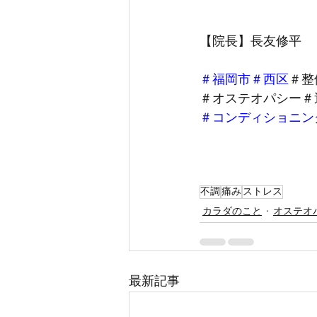
【院長】長友修平
＃福岡市
＃西区
＃整
＃オステオパシー＃
＃コンディショニン
不調
痛み
ストレス
カラダのこと
オステオ
最新記事