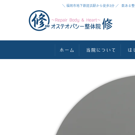
＼ 福岡市地下鉄姪浜駅から徒歩3分 ／ 数あ
ホーム
当院について
は