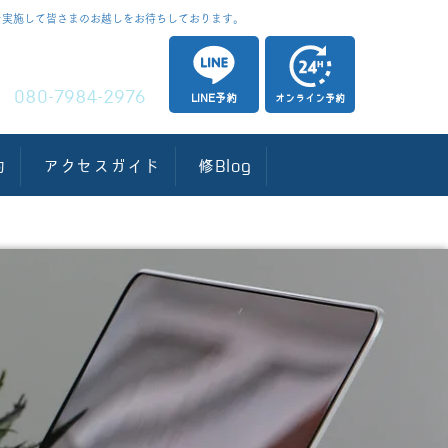
を実施して皆さまのお越しをお待ちしております。
​電話予約
080-7984-2976
LINE予約
オンライン予約
約
アクセスガイド
修Blog