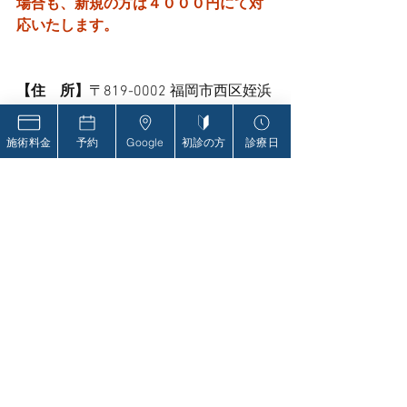
場合も、新規の方は４０００円にて対
応いたします。
【住　所】
〒819-0002 福岡市西区姪浜
4丁目10-19 ​エヌ・エイ・エム BLD 403
号室
施術料金
予約
Google
初診の方
診療日
【アクセス】
姪浜駅から徒歩２分
「や台ずし　姪浜駅北口店」
「ChocoZAP」さんのすぐ隣の建物の４
Fにあります。
 【院長】長友修平