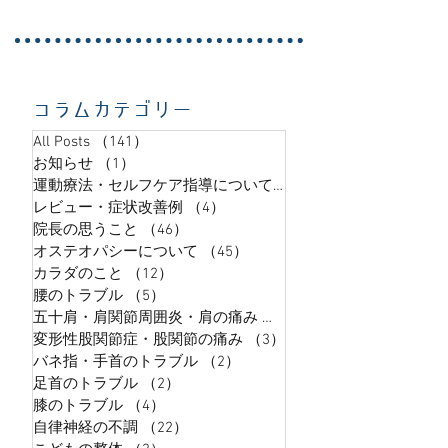
などの重篤な疾患の初期症状の可能性もあるため
まずは医療機関（内科、耳鼻科、脳神経内科な
ど）への受診をお勧めします 特に、以下のような
状態の眩暈の場合は、早急に受診しましょう！ ①
手足のまひ: 片方の手や足に力が入らない ②言葉の
コラムカテゴリー
障害: ろくろが回らない、言葉が出ない ③目の異常:
ものが二重に見える、視野が狭い ④歩行困難: ま真
All Posts
（141）
141件の記事
っ直ぐ歩けない、立てない ⑤激しい頭痛: これまで
お知らせ
（1）
1件の記事
に経験したことがない強い痛み ⑥意識の低下: ぼー
運動療法・セルフケア指導について
（9）
9件の記事
っとする、意識が遠のく ⑦激しい嘔吐: 何度も吐い
レビュー・症状改善例
（4）
4件の記事
てしまう ⑧高熱: 熱を伴うめまい しかし——。...
院長の思うこと
（46）
46件の記事
オステオパシーについて
（45）
45件の記事
カラダのこと
（12）
12件の記事
腰のトラブル
（5）
5件の記事
五十肩・肩関節周囲炎・肩の痛み
（5）
5件の記事
変形性股関節症・股関節の痛み
（3）
3件の記事
バネ指・手首のトラブル
（2）
2件の記事
足首のトラブル
（2）
2件の記事
膝のトラブル
（4）
4件の記事
自律神経の不調
（22）
22件の記事