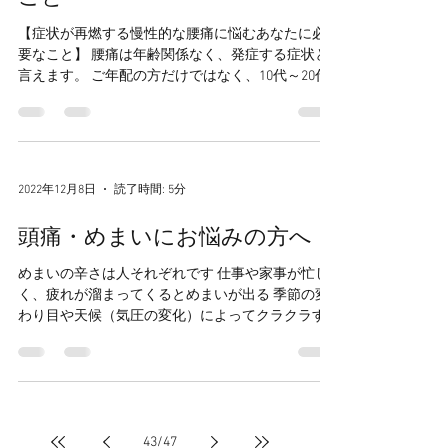
【症状が再燃する慢性的な腰痛に悩むあなたに必
要なこと】 腰痛は年齢関係なく、発症する症状と
言えます。 ご年配の方だけではなく、10代～20代
にかけての若い世代でも腰痛に悩んでいますから
ね。 「腰痛の原因は〇〇だ！」といった話しも聞
きますが、痛みの原因が万人に共通するとはとて...
2022年12月8日
読了時間: 5分
頭痛・めまいにお悩みの方へ
めまいの辛さは人それぞれです 仕事や家事が忙し
く、疲れが溜まってくるとめまいが出る 季節の変
わり目や天候（気圧の変化）によってクラクラす
る 朝、目が覚めてベッドから起き上がるとき、急
に世界が回る 椅子から立ち上がったり、座り込ん
だりするだけでクラッとくる 耳鳴りと同時に、視
界が乱れるような感覚に襲われる 重症な方の場合
は、日によって不定期に、前触れもなく強い症状
43
/
47
に襲われてしまいます こういった症状は、脳梗塞