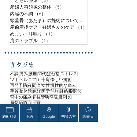
こどもの整体
（3）
3件の記事
産婦人科領域の整体
（5）
5件の記事
内臓の不調
（6）
6件の記事
頭蓋骨（あたま）の施術について
（5）
5件の記事
産前産後ケア・妊婦さんのケア
（1）
1件の記事
めまい・耳鳴り
（1）
1件の記事
肩のトラブル
（1）
1件の記事
＃タグ集
不調
痛み
腰痛
30代
ばね指
ストレス
ツボ
ヘルニア
五十肩
優しい施術
再発予防
夜間痛
女性
慢性的な痛み
手首
整体院
東洋医学
筋膜
経絡
股関節
背中の痛み
脊柱管狭窄症
腱鞘炎
自然治癒力
足首
施術料金
予約
Google
初診の方
診療日