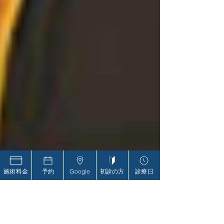
施術料金
予約
Google
初診の方
診療日