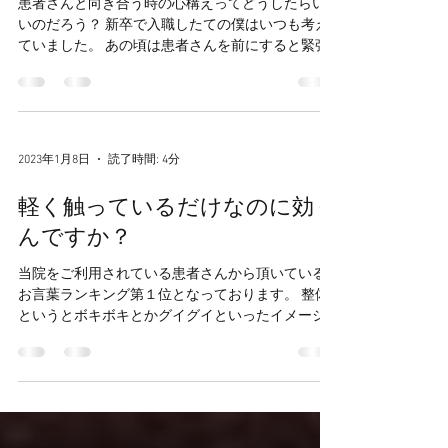
『魂は時を超えて受け継がれ
る】
患者さんと向き合う時の心構えってどうしたらい
いのだろう？ 新卒で入職したての僕はいつも考え
ていました。 あの頃は患者さんを前にすると緊張
してドキドキして、頭がパンパンになっていまし
た。 「失敗したらどうしよう？」 「上手くいかな
かったらどうしよう？」...
2023年1月8日
読了時間: 4分
軽く触っているだけなのに効く
んですか？
当院をご利用されている患者さんから頂いている
お言葉ランキング第１位となっております。 整体
というとボキボキとかグイグイといったイメージ
が強いからでしょうか。 それとは対極的な施術を
私は実践しています。 そんな軽い刺激で何をやっ
ているのか？と言われれば...